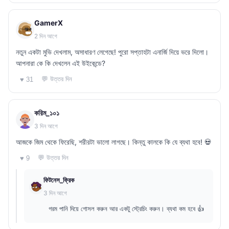
GamerX
2 দিন আগে
নতুন একটা মুভি দেখলাম, অসাধারণ লেগেছে! পুরো সপ্তাহটা এনার্জি দিয়ে ভরে দিলো।
আপনারা কে কি দেখলেন এই উইকেন্ডে?
💬 উত্তর দিন
♥ 31
করিম_১০১
3 দিন আগে
আজকে জিম থেকে ফিরেছি, শরীরটা ভালো লাগছে। কিন্তু কালকে কি যে ব্যথা হবে! 💀
💬 উত্তর দিন
♥ 9
ফিটনেস_ফ্রিক
3 দিন আগে
গরম পানি দিয়ে গোসল করুন আর একটু স্ট্রেচিং করুন। ব্যথা কম হবে 👍