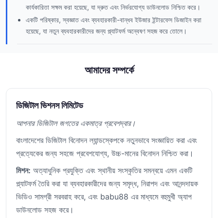
কার্যকারিতা সক্ষম করা হয়েছে, যা দ্রুত এবং নির্ভরযোগ্য ডাউনলোড নিশ্চিত করে।
একটি পরিষ্কার, স্বজ্ঞাত এবং ব্যবহারকারী-বান্ধব ইউজার ইন্টারফেস ডিজাইন করা
হয়েছে, যা নতুন ব্যবহারকারীদের জন্য প্ল্যাটফর্ম অন্বেষণ সহজ করে তোলে।
আমাদের সম্পর্কে
ডিজিটাল ভিশনস লিমিটেড
আপনার ডিজিটাল জগতের একমাত্র প্রবেশদ্বার।
বাংলাদেশের ডিজিটাল বিনোদন ল্যান্ডস্কেপকে নতুনভাবে সংজ্ঞায়িত করা এবং
প্রত্যেকের জন্য সহজে প্রবেশযোগ্য, উচ্চ-মানের বিনোদন নিশ্চিত করা।
মিশন:
অত্যাধুনিক প্রযুক্তি এবং স্থানীয় সংস্কৃতির সমন্বয়ে এমন একটি
প্ল্যাটফর্ম তৈরি করা যা ব্যবহারকারীদের জন্য সমৃদ্ধ, নিরাপদ এবং আনন্দদায়ক
ভিডিও সামগ্রী সরবরাহ করে, এবং babu88 এর মাধ্যমে বহুমুখী অ্যাপ
ডাউনলোড সহজ করে।