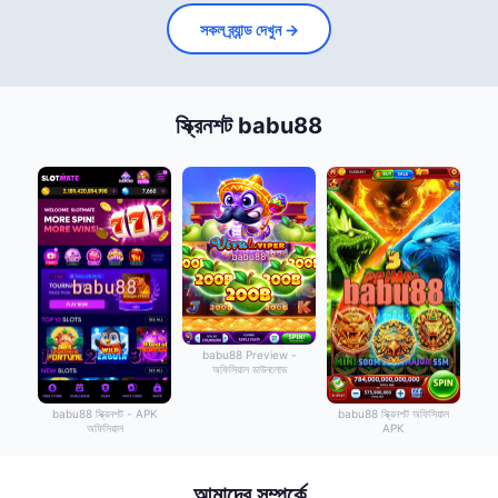
সকল ব্র্যান্ড দেখুন →
স্ক্রিনশট babu88
babu88 Preview -
অফিসিয়াল ডাউনলোড
babu88 স্ক্রিনশট - APK
babu88 স্ক্রিনশট অফিসিয়াল
অফিসিয়াল
APK
আমাদের সম্পর্কে