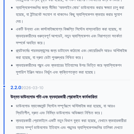
অ্যাপ্লিকেশনগুলির জন্য সীমিত 'অফলাইন মোড' ডাউনলোড করার ক্ষমতা চালু করা
হয়েছে, যা ইন্টারনেট সংযোগ না থাকলেও কিছু অ্যাপ্লিকেশন ব্যবহার করার সুযোগ
দেয়।
একটি উন্নত এবং কাস্টমাইজযোগ্য বিজ্ঞপ্তি সিস্টেম বাস্তবায়িত করা হয়েছে, যা
ব্যবহারকারীদের গুরুত্বপূর্ণ আপডেট, নতুন অ্যাপ্লিকেশন এবং নিরাপত্তা সতর্কতা
সম্পর্কে অবহিত করে।
প্ল্যাটফর্মের পারফরম্যান্সের জন্য ডাটাবেস কাঠামো এবং কোয়েরিগুলি আরও অপ্টিমাইজ
করা হয়েছে, যা দ্রুত ডেটা পুনরুদ্ধার নিশ্চিত করে।
ব্যবহারকারীদের পছন্দ এবং ব্যবহারের ইতিহাসের উপর ভিত্তি করে অ্যাপ্লিকেশন
সুপারিশ ইঞ্জিন আরও নির্ভুল এবং ব্যক্তিগতকৃত করা হয়েছে।
2.2.0
2026-03-10
উন্নত ডাউনলোড গতি এবং ব্যবহারকারী প্রোফাইল কার্যকারিতা
ডাউনলোড ম্যানেজমেন্ট সিস্টেম সম্পূর্ণরূপে অপ্টিমাইজ করা হয়েছে, যা আরও
স্থিতিশীল, দ্রুত এবং নির্বিঘ্ন ডাউনলোড অভিজ্ঞতা নিশ্চিত করে।
ব্যবহারকারী প্রোফাইলে একটি নতুন বিভাগ যুক্ত করা হয়েছে, যেখানে ব্যবহারকারীরা
তাদের সম্পূর্ণ ডাউনলোড ইতিহাস এবং পছন্দের অ্যাপ্লিকেশনগুলির তালিকা দেখতে