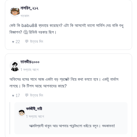
নাসরিন_২১২
গতকাল
কেউ কি babu88 ব্যবহার করেছেন? এটা কি আসলেই ভালো সার্ভিস দেয় নাকি শুধু
বিজ্ঞাপন? 🤔 রিভিউ দরকার ছিল।
💬 উত্তর দিন
♥ 22
তানভীর২০০০
1 সপ্তাহ আগে
অফিসের বসের সাথে আজ একটা বড় প্রজেক্ট নিয়ে কথা বলতে হবে। একটু নার্ভাস
লাগছে। কি টিপস আছে আপনাদের কাছে?
💬 উত্তর দিন
♥ 17
কর্মজীবী_নারী
1 সপ্তাহ আগে
আত্মবিশ্বাসী থাকুন আর আপনার পয়েন্টগুলো গুছিয়ে বলুন। শুভকামনা!