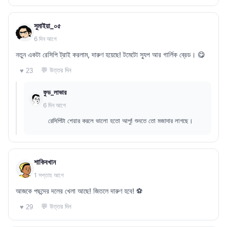
সুমাইয়া_০৫
6 দিন আগে
নতুন একটা রেসিপি ট্রাই করলাম, দারুণ হয়েছে! টমেটো স্যুপ আর গার্লিক ব্রেড। 😋
💬 উত্তর দিন
♥ 23
ফুড_লাভার
6 দিন আগে
রেসিপিটা শেয়ার করলে ভালো হতো আপু! শুনতে তো মজাদার লাগছে।
শাকিবখান
1 সপ্তাহ আগে
আজকে পছন্দের দলের খেলা আছে! জিতলে দারুণ হবে! ⚽
💬 উত্তর দিন
♥ 29