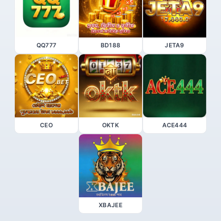
QQ777
BD188
JETA9
CEO
OKTK
ACE444
XBAJEE