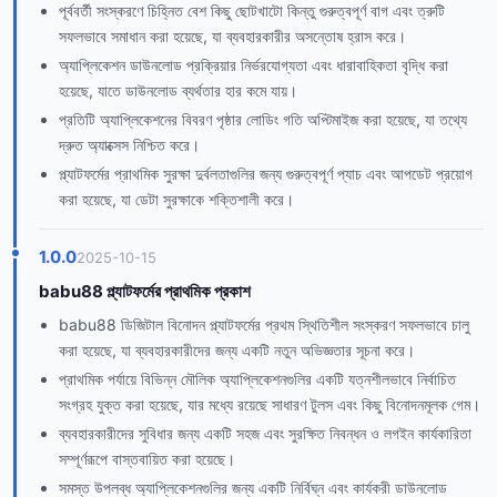
পূর্ববর্তী সংস্করণে চিহ্নিত বেশ কিছু ছোটখাটো কিন্তু গুরুত্বপূর্ণ বাগ এবং ত্রুটি
সফলভাবে সমাধান করা হয়েছে, যা ব্যবহারকারীর অসন্তোষ হ্রাস করে।
অ্যাপ্লিকেশন ডাউনলোড প্রক্রিয়ার নির্ভরযোগ্যতা এবং ধারাবাহিকতা বৃদ্ধি করা
হয়েছে, যাতে ডাউনলোড ব্যর্থতার হার কমে যায়।
প্রতিটি অ্যাপ্লিকেশনের বিবরণ পৃষ্ঠার লোডিং গতি অপ্টিমাইজ করা হয়েছে, যা তথ্যে
দ্রুত অ্যাক্সেস নিশ্চিত করে।
প্ল্যাটফর্মের প্রাথমিক সুরক্ষা দুর্বলতাগুলির জন্য গুরুত্বপূর্ণ প্যাচ এবং আপডেট প্রয়োগ
করা হয়েছে, যা ডেটা সুরক্ষাকে শক্তিশালী করে।
1.0.0
2025-10-15
babu88 প্ল্যাটফর্মের প্রাথমিক প্রকাশ
babu88 ডিজিটাল বিনোদন প্ল্যাটফর্মের প্রথম স্থিতিশীল সংস্করণ সফলভাবে চালু
করা হয়েছে, যা ব্যবহারকারীদের জন্য একটি নতুন অভিজ্ঞতার সূচনা করে।
প্রাথমিক পর্যায়ে বিভিন্ন মৌলিক অ্যাপ্লিকেশনগুলির একটি যত্নশীলভাবে নির্বাচিত
সংগ্রহ যুক্ত করা হয়েছে, যার মধ্যে রয়েছে সাধারণ টুলস এবং কিছু বিনোদনমূলক গেম।
ব্যবহারকারীদের সুবিধার জন্য একটি সহজ এবং সুরক্ষিত নিবন্ধন ও লগইন কার্যকারিতা
সম্পূর্ণরূপে বাস্তবায়িত করা হয়েছে।
সমস্ত উপলব্ধ অ্যাপ্লিকেশনগুলির জন্য একটি নির্বিঘ্ন এবং কার্যকরী ডাউনলোড