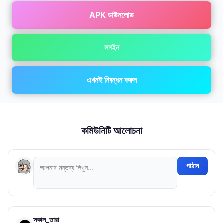
APK ডাউনলোড
লগইন
এখনই নিবন্ধন করুন
কমিউনিটি আলোচনা
পাঠান
সকাল_তারা