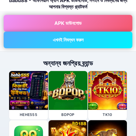
babu88 - অফিসিয়াল অ্যাপ APK ডাউনলোড, লগইন ও নিবন্ধনের জন্য
আপনার বিশ্বস্ত প্ল্যাটফর্ম
APK ডাউনলোড
এখনই নিবন্ধন করুন
অন্যান্য জনপ্রিয় ব্র্যান্ড
HEHE555
BDPOP
TK10