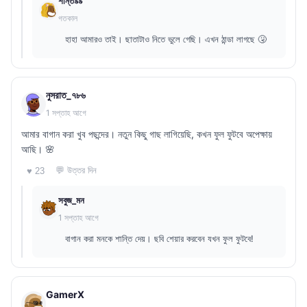
শান্ত৯৯
গতকাল
হাহা আমারও তাই। ছাতাটাও নিতে ভুলে গেছি। এখন ঠান্ডা লাগছে 🤧
নুসরাত_৭৮৬
1 সপ্তাহ আগে
আমার বাগান করা খুব পছন্দের। নতুন কিছু গাছ লাগিয়েছি, কখন ফুল ফুটবে অপেক্ষায়
আছি। 🌸
💬 উত্তর দিন
♥ 23
সবুজ_মন
1 সপ্তাহ আগে
বাগান করা মনকে শান্তি দেয়। ছবি শেয়ার করবেন যখন ফুল ফুটবে!
GamerX