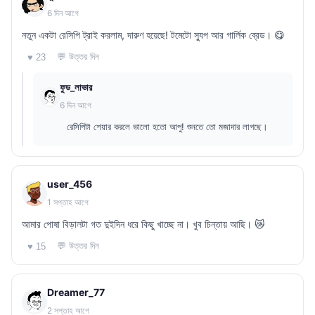
6 দিন আগে
নতুন একটা রেসিপি ট্রাই করলাম, দারুণ হয়েছে! টমেটো স্যুপ আর গার্লিক ব্রেড। 😋
💬 উত্তর দিন
♥ 23
ফুড_লাভার
6 দিন আগে
রেসিপিটা শেয়ার করলে ভালো হতো আপু! শুনতে তো মজাদার লাগছে।
user_456
1 সপ্তাহ আগে
আমার পোষা বিড়ালটা গত দুইদিন ধরে কিছু খাচ্ছে না। খুব চিন্তায় আছি। 😿
💬 উত্তর দিন
♥ 15
Dreamer_77
2 সপ্তাহ আগে