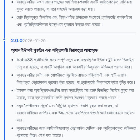
ব্যবহারকারীরা এখন তাদের পছন্দের অ্যাপ্লিকেশনগুলি একটি ব্যক্তিগতকৃত তালিকায়
যুক্ত করতে পারবেন, যা পরে সহজেই অ্যাক্সেস করা যায়।
ছোট স্ক্রিনযুক্ত ডিভাইস এবং নিম্ন-গতির ইন্টারনেট সংযোগে প্ল্যাটফর্মের কার্যকারিতা
এবং প্রতিক্রিয়াশীলতা উল্লেখযোগ্যভাবে উন্নত করা হয়েছে।
2.0.0
2026-01-20
প্রধান ইউআই পুনর্গঠন এবং শক্তিশালী নিরাপত্তা আপগ্রেড
babu88 প্ল্যাটফর্মের জন্য সম্পূর্ণ নতুন এবং অত্যাধুনিক ইউজার ইন্টারফেস ডিজাইন
চালু করা হয়েছে, যা একটি আধুনিক এবং আকর্ষণীয় ভিজ্যুয়াল অভিজ্ঞতা প্রদান করে।
ব্যবহারকারীর ডেটা এবং গোপনীয়তা সুরক্ষিত রাখতে শক্তিশালী এবং মাল্টি-লেয়ার
নিরাপত্তা প্রোটোকল প্রয়োগ করা হয়েছে, যা প্ল্যাটফর্মের বিশ্বাসযোগ্যতা বৃদ্ধি করে।
ইনস্টল করা অ্যাপ্লিকেশনগুলির জন্য স্বয়ংক্রিয় আপডেট বিজ্ঞপ্তি সিস্টেম যুক্ত করা
হয়েছে, যাতে ব্যবহারকারীরা সর্বদা সর্বশেষ সংস্করণ ব্যবহার করতে পারেন।
নতুন 'সম্পাদকের পছন্দ' এবং 'ট্রেন্ডিং অ্যাপস' বিভাগ যুক্ত করা হয়েছে, যা
ব্যবহারকারীদের জনপ্রিয় এবং উচ্চ-মানের অ্যাপ্লিকেশনগুলি আবিষ্কার করতে সহায়তা
করে।
ব্যবহারকারীদের জন্য কাস্টমাইজযোগ্য প্রোফাইল সেটিংস এবং ব্যক্তিগতকৃত অভিজ্ঞতা
প্রদানের বিকল্প যোগ করা হয়েছে।