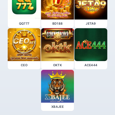
QQ777
BD188
JETA9
CEO
OKTK
ACE444
XBAJEE