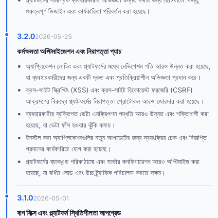
গুরুত্বপূর্ণ ডিজাইন এবং কার্যকারিতা পরিবর্তন করা হয়েছে।
3.2.0
2026-05-25
কর্মক্ষমতা অপ্টিমাইজেশন এবং নিরাপত্তা প্যাচ
অ্যাপ্লিকেশন লোডিং এবং প্ল্যাটফর্মের মধ্যে নেভিগেশন গতি আরও উন্নত করা হয়েছে,
যা ব্যবহারকারীদের জন্য একটি দ্রুত এবং প্রতিক্রিয়াশীল অভিজ্ঞতা প্রদান করে।
ক্রস-সাইট স্ক্রিপ্টিং (XSS) এবং ক্রস-সাইট রিকোয়েস্ট ফরজেরি (CSRF)
আক্রমণের বিরুদ্ধে প্ল্যাটফর্মের নিরাপত্তা প্রোটোকল আরও জোরদার করা হয়েছে।
ব্যবহারকারীর ব্যক্তিগত ডেটা এনক্রিপশন পদ্ধতি আরও উন্নত এবং শক্তিশালী করা
হয়েছে, যা ডেটা ফাঁস হওয়ার ঝুঁকি কমায়।
ইনস্টল করা অ্যাপ্লিকেশনগুলির নতুন আপডেটের জন্য স্বয়ংক্রিয় চেক এবং বিজ্ঞপ্তি
প্রদানের কার্যকারিতা যোগ করা হয়েছে।
প্ল্যাটফর্মের ব্যাকএন্ড পরিকাঠামো এবং সার্ভার কনফিগারেশন আরও অপ্টিমাইজ করা
হয়েছে, যা বর্ধিত লোড এবং উচ্চ ট্র্যাফিক পরিচালনা করতে সক্ষম।
3.1.0
2026-05-01
বাগ ফিক্স এবং প্ল্যাটফর্ম স্থিতিশীলতা আপগ্রেড