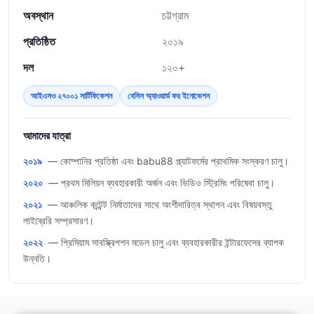
অবস্থান
চট্টগ্রাম
প্রতিষ্ঠিত
২০১৯
দল
১২০+
আইএসও ২৭০০১ সার্টিফিকেশন
বেসিস অ্যাওয়ার্ড ফর ইনোভেশন
আমাদের যাত্রা
২০১৯
— কোম্পানির প্রতিষ্ঠা এবং babu88 প্ল্যাটফর্মের প্রাথমিক সংস্করণ চালু।
২০২০
— প্রথম মিলিয়ন ব্যবহারকারী অর্জন এবং ভিডিও স্ট্রিমিং পরিষেবা চালু।
২০২১
— আঞ্চলিক কন্টেন্ট নির্মাতাদের সাথে অংশীদারিত্ব স্থাপন এবং বিষয়বস্তু
লাইব্রেরি সম্প্রসারণ।
২০২২
— প্রিমিয়াম সাবস্ক্রিপশন মডেল চালু এবং ব্যবহারকারীর ইন্টারফেসের ব্যাপক
উন্নতি।