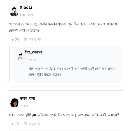
XiaoLi
1 মাস আগে
আমাদের এলাকায় নতুন একটা দোকান খুলেছে, খুব ভিড় হচ্ছে। এখানকার খাবারের মান
কেমন? কেউ খেয়েছেন?
💬 উত্তর দিন
♥ 24
মিতা_রান্নাঘর
1 মাস আগে
আমি গতকাল খেয়েছি। খাবার ভালোই তবে দামটা একটু বেশি মনে হলো।
একবার ট্রাই করতে পারেন।
সকাল_তারা
গতকাল
সকাল থেকে বৃষ্টি! 🌧️ অফিসের পথেই ভিজে গেলাম। আপনাদের ও কি একই অবস্থা?
💬 উত্তর দিন
♥ 15