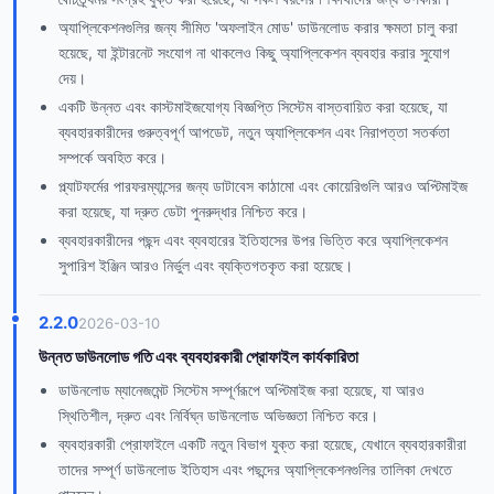
অ্যাপ্লিকেশনগুলির জন্য সীমিত 'অফলাইন মোড' ডাউনলোড করার ক্ষমতা চালু করা
হয়েছে, যা ইন্টারনেট সংযোগ না থাকলেও কিছু অ্যাপ্লিকেশন ব্যবহার করার সুযোগ
দেয়।
একটি উন্নত এবং কাস্টমাইজযোগ্য বিজ্ঞপ্তি সিস্টেম বাস্তবায়িত করা হয়েছে, যা
ব্যবহারকারীদের গুরুত্বপূর্ণ আপডেট, নতুন অ্যাপ্লিকেশন এবং নিরাপত্তা সতর্কতা
সম্পর্কে অবহিত করে।
প্ল্যাটফর্মের পারফরম্যান্সের জন্য ডাটাবেস কাঠামো এবং কোয়েরিগুলি আরও অপ্টিমাইজ
করা হয়েছে, যা দ্রুত ডেটা পুনরুদ্ধার নিশ্চিত করে।
ব্যবহারকারীদের পছন্দ এবং ব্যবহারের ইতিহাসের উপর ভিত্তি করে অ্যাপ্লিকেশন
সুপারিশ ইঞ্জিন আরও নির্ভুল এবং ব্যক্তিগতকৃত করা হয়েছে।
2.2.0
2026-03-10
উন্নত ডাউনলোড গতি এবং ব্যবহারকারী প্রোফাইল কার্যকারিতা
ডাউনলোড ম্যানেজমেন্ট সিস্টেম সম্পূর্ণরূপে অপ্টিমাইজ করা হয়েছে, যা আরও
স্থিতিশীল, দ্রুত এবং নির্বিঘ্ন ডাউনলোড অভিজ্ঞতা নিশ্চিত করে।
ব্যবহারকারী প্রোফাইলে একটি নতুন বিভাগ যুক্ত করা হয়েছে, যেখানে ব্যবহারকারীরা
তাদের সম্পূর্ণ ডাউনলোড ইতিহাস এবং পছন্দের অ্যাপ্লিকেশনগুলির তালিকা দেখতে