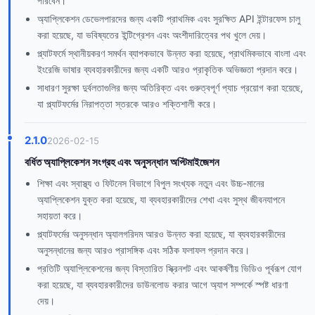
পারবেন।
অ্যাপ্লিকেশন ডেভেলপারদের জন্য একটি প্রাথমিক এবং সুরক্ষিত API ইন্টারফেস চালু
করা হয়েছে, যা ভবিষ্যতের ইন্টিগ্রেশন এবং অংশীদারিত্বের পথ খুলে দেয়।
প্ল্যাটফর্মে স্থানীয়করণ সমর্থন ব্যাপকভাবে উন্নত করা হয়েছে, প্রাথমিকভাবে বাংলা এবং
ইংরেজি ভাষার ব্যবহারকারীদের জন্য একটি আরও প্রাকৃতিক অভিজ্ঞতা প্রদান করে।
সাধারণ সুরক্ষা দুর্বলতাগুলির জন্য অতিরিক্ত এবং গুরুত্বপূর্ণ প্যাচ প্রয়োগ করা হয়েছে,
যা প্ল্যাটফর্মের নিরাপত্তা স্তরকে আরও শক্তিশালী করে।
2.1.0
2026-02-15
বর্ধিত অ্যাপ্লিকেশন সংগ্রহ এবং অনুসন্ধান অপ্টিমাইজেশন
শিক্ষা এবং স্বাস্থ্য ও ফিটনেস বিভাগে বিপুল সংখ্যক নতুন এবং উচ্চ-মানের
অ্যাপ্লিকেশন যুক্ত করা হয়েছে, যা ব্যবহারকারীদের শেখা এবং সুস্থ জীবনযাপনে
সহায়তা করে।
প্ল্যাটফর্মের অনুসন্ধান অ্যালগরিদম আরও উন্নত করা হয়েছে, যা ব্যবহারকারীদের
অনুসন্ধানের জন্য আরও প্রাসঙ্গিক এবং সঠিক ফলাফল প্রদান করে।
প্রতিটি অ্যাপ্লিকেশনের জন্য বিস্তারিত স্ক্রিনশট এবং আকর্ষণীয় ভিডিও পূর্বরূপ যোগ
করা হয়েছে, যা ব্যবহারকারীদের ডাউনলোড করার আগে অ্যাপ সম্পর্কে স্পষ্ট ধারণা
দেয়।