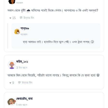
গতকাল
সকাল থেকে বৃষ্টি! 🌧️ অফিসের পথেই ভিজে গেলাম। আপনাদের ও কি একই অবস্থা?
💬 উত্তর দিন
♥ 15
শান্ত৯৯
গতকাল
হাহা আমারও তাই। ছাতাটাও নিতে ভুলে গেছি। এখন ঠান্ডা লাগছে 🤧
করিম_১০১
3 দিন আগে
আজকে জিম থেকে ফিরেছি, শরীরটা ভালো লাগছে। কিন্তু কালকে কি যে ব্যথা হবে! 💀
💬 উত্তর দিন
♥ 9
জেনারেটর_বাবা
1 মাস আগে