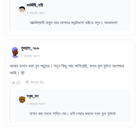
কর্মজীবী_নারী
1 সপ্তাহ আগে
আত্মবিশ্বাসী থাকুন আর আপনার পয়েন্টগুলো গুছিয়ে বলুন। শুভকামনা!
নুসরাত_৭৮৬
1 সপ্তাহ আগে
আমার বাগান করা খুব পছন্দের। নতুন কিছু গাছ লাগিয়েছি, কখন ফুল ফুটবে অপেক্ষায়
আছি। 🌸
💬 উত্তর দিন
♥ 23
সবুজ_মন
1 সপ্তাহ আগে
বাগান করা মনকে শান্তি দেয়। ছবি শেয়ার করবেন যখন ফুল ফুটবে!