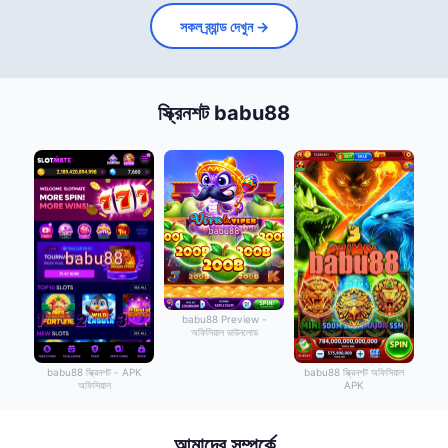
সকল ব্র্যান্ড দেখুন →
স্ক্রিনশট babu88
babu88 Preview -
অফিসিয়াল ডাউনলোড
babu88 স্ক্রিনশট - APK
babu88 স্ক্রিনশট অফিসিয়াল
অফিসিয়াল
APK
আমাদের সম্পর্কে