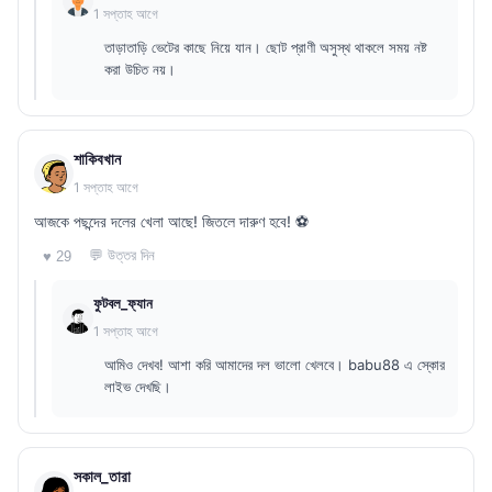
1 সপ্তাহ আগে
তাড়াতাড়ি ভেটের কাছে নিয়ে যান। ছোট প্রাণী অসুস্থ থাকলে সময় নষ্ট
করা উচিত নয়।
শাকিবখান
1 সপ্তাহ আগে
আজকে পছন্দের দলের খেলা আছে! জিতলে দারুণ হবে! ⚽
💬 উত্তর দিন
♥ 29
ফুটবল_ফ্যান
1 সপ্তাহ আগে
আমিও দেখব! আশা করি আমাদের দল ভালো খেলবে। babu88 এ স্কোর
লাইভ দেখছি।
সকাল_তারা