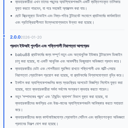
ব্যবহারকারীরা এখন তাদের পছন্দের অ্যাপ্লিকেশনগুলি একটি ব্যক্তিগতকৃত তালিকায়
যুক্ত করতে পারবেন, যা পরে সহজেই অ্যাক্সেস করা যায়।
ছোট স্ক্রিনযুক্ত ডিভাইস এবং নিম্ন-গতির ইন্টারনেট সংযোগে প্ল্যাটফর্মের কার্যকারিতা
এবং প্রতিক্রিয়াশীলতা উল্লেখযোগ্যভাবে উন্নত করা হয়েছে।
2.0.0
2026-01-20
প্রধান ইউআই পুনর্গঠন এবং শক্তিশালী নিরাপত্তা আপগ্রেড
babu88 প্ল্যাটফর্মের জন্য সম্পূর্ণ নতুন এবং অত্যাধুনিক ইউজার ইন্টারফেস ডিজাইন
চালু করা হয়েছে, যা একটি আধুনিক এবং আকর্ষণীয় ভিজ্যুয়াল অভিজ্ঞতা প্রদান করে।
ব্যবহারকারীর ডেটা এবং গোপনীয়তা সুরক্ষিত রাখতে শক্তিশালী এবং মাল্টি-লেয়ার
নিরাপত্তা প্রোটোকল প্রয়োগ করা হয়েছে, যা প্ল্যাটফর্মের বিশ্বাসযোগ্যতা বৃদ্ধি করে।
ইনস্টল করা অ্যাপ্লিকেশনগুলির জন্য স্বয়ংক্রিয় আপডেট বিজ্ঞপ্তি সিস্টেম যুক্ত করা
হয়েছে, যাতে ব্যবহারকারীরা সর্বদা সর্বশেষ সংস্করণ ব্যবহার করতে পারেন।
নতুন 'সম্পাদকের পছন্দ' এবং 'ট্রেন্ডিং অ্যাপস' বিভাগ যুক্ত করা হয়েছে, যা
ব্যবহারকারীদের জনপ্রিয় এবং উচ্চ-মানের অ্যাপ্লিকেশনগুলি আবিষ্কার করতে সহায়তা
করে।
ব্যবহারকারীদের জন্য কাস্টমাইজযোগ্য প্রোফাইল সেটিংস এবং ব্যক্তিগতকৃত অভিজ্ঞতা
প্রদানের বিকল্প যোগ করা হয়েছে।