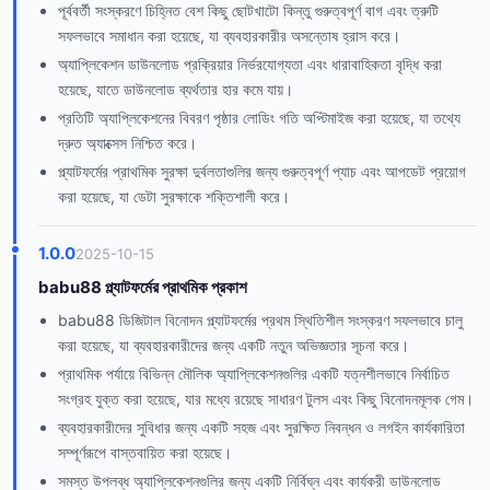
পূর্ববর্তী সংস্করণে চিহ্নিত বেশ কিছু ছোটখাটো কিন্তু গুরুত্বপূর্ণ বাগ এবং ত্রুটি
সফলভাবে সমাধান করা হয়েছে, যা ব্যবহারকারীর অসন্তোষ হ্রাস করে।
অ্যাপ্লিকেশন ডাউনলোড প্রক্রিয়ার নির্ভরযোগ্যতা এবং ধারাবাহিকতা বৃদ্ধি করা
হয়েছে, যাতে ডাউনলোড ব্যর্থতার হার কমে যায়।
প্রতিটি অ্যাপ্লিকেশনের বিবরণ পৃষ্ঠার লোডিং গতি অপ্টিমাইজ করা হয়েছে, যা তথ্যে
দ্রুত অ্যাক্সেস নিশ্চিত করে।
প্ল্যাটফর্মের প্রাথমিক সুরক্ষা দুর্বলতাগুলির জন্য গুরুত্বপূর্ণ প্যাচ এবং আপডেট প্রয়োগ
করা হয়েছে, যা ডেটা সুরক্ষাকে শক্তিশালী করে।
1.0.0
2025-10-15
babu88 প্ল্যাটফর্মের প্রাথমিক প্রকাশ
babu88 ডিজিটাল বিনোদন প্ল্যাটফর্মের প্রথম স্থিতিশীল সংস্করণ সফলভাবে চালু
করা হয়েছে, যা ব্যবহারকারীদের জন্য একটি নতুন অভিজ্ঞতার সূচনা করে।
প্রাথমিক পর্যায়ে বিভিন্ন মৌলিক অ্যাপ্লিকেশনগুলির একটি যত্নশীলভাবে নির্বাচিত
সংগ্রহ যুক্ত করা হয়েছে, যার মধ্যে রয়েছে সাধারণ টুলস এবং কিছু বিনোদনমূলক গেম।
ব্যবহারকারীদের সুবিধার জন্য একটি সহজ এবং সুরক্ষিত নিবন্ধন ও লগইন কার্যকারিতা
সম্পূর্ণরূপে বাস্তবায়িত করা হয়েছে।
সমস্ত উপলব্ধ অ্যাপ্লিকেশনগুলির জন্য একটি নির্বিঘ্ন এবং কার্যকরী ডাউনলোড