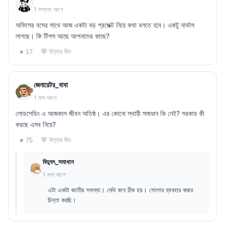
1 সপ্তাহ আগে
অফিসের বসের সাথে আজ একটা বড় প্রজেক্ট নিয়ে কথা বলতে হবে। একটু নার্ভাস
লাগছে। কি টিপস আছে আপনাদের কাছে?
💬 উত্তর দিন
♥ 17
জেনারেটর_বাবা
1 মাস আগে
লোডশেডিং এ আজকাল জীবন অতিষ্ঠ। এর কোনো স্থায়ী সমাধান কি নেই? সরকার কী
করছে এসব নিয়ে?
💬 উত্তর দিন
♥ 75
বিদ্যুৎ_সমাধান
1 মাস আগে
এটা একটা জাতীয় সমস্যা। দেখি কবে ঠিক হয়। সোলার ব্যবহার করার
চিন্তা করছি।