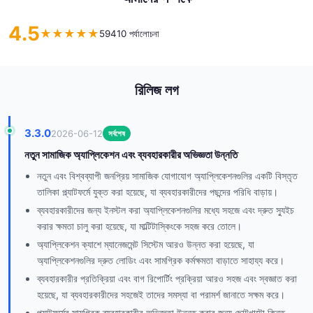
4.5
★
★
★
★
★
59410 পর্যালোচনা
রিলিজ লগ
3.3.0
2026-06-12
সর্বশেষ
নতুন সামাজিক অ্যাপ্লিকেশন এবং ব্যবহারকারীর অভিজ্ঞতা উন্নতি
নতুন এবং বিশ্বব্যাপী জনপ্রিয় সামাজিক যোগাযোগ অ্যাপ্লিকেশনগুলির একটি বিস্তৃত
তালিকা প্ল্যাটফর্মে যুক্ত করা হয়েছে, যা ব্যবহারকারীদের পছন্দের পরিধি বাড়ায়।
ব্যবহারকারীদের জন্য ইনস্টল করা অ্যাপ্লিকেশনগুলির মধ্যে সহজে এবং দ্রুত স্যুইচ
করার ক্ষমতা চালু করা হয়েছে, যা মাল্টিটাস্কিংকে সহজ করে তোলে।
অ্যাপ্লিকেশন ক্যাশে ম্যানেজমেন্ট সিস্টেম আরও উন্নত করা হয়েছে, যা
অ্যাপ্লিকেশনগুলির দ্রুত লোডিং এবং সামগ্রিক কর্মক্ষমতা বাড়াতে সাহায্য করে।
ব্যবহারকারীর প্রতিক্রিয়া এবং বাগ রিপোর্টিং প্রক্রিয়া আরও সহজ এবং স্বজ্ঞাত করা
হয়েছে, যা ব্যবহারকারীদের সহজেই তাদের সমস্যা বা পরামর্শ জানাতে সক্ষম করে।
প্ল্যাটফর্মের সামগ্রিক ব্যবহারকারীর অভিজ্ঞতা উন্নত করার জন্য ছোটখাটো কিন্তু