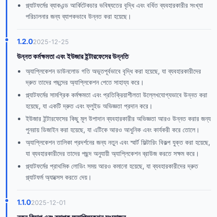
প্ল্যাটফর্মের ব্যাকএন্ড আর্কিটেকচার ভবিষ্যতের বৃদ্ধি এবং বর্ধিত ব্যবহারকারীর সংখ্যা
পরিচালনার জন্য ব্যাপকভাবে উন্নত করা হয়েছে।
1.2.0
2025-12-25
উন্নত কর্মক্ষমতা এবং ইউজার ইন্টারফেসের উন্নতি
অ্যাপ্লিকেশন ডাউনলোড গতি অভূতপূর্বভাবে বৃদ্ধি করা হয়েছে, যা ব্যবহারকারীদের
দ্রুত তাদের পছন্দের অ্যাপ্লিকেশন পেতে সাহায্য করে।
প্ল্যাটফর্মের সামগ্রিক কর্মক্ষমতা এবং প্রতিক্রিয়াশীলতা উল্লেখযোগ্যভাবে উন্নত করা
হয়েছে, যা একটি দ্রুত এবং ফ্লুইড অভিজ্ঞতা প্রদান করে।
ইউজার ইন্টারফেসের কিছু মূল উপাদান ব্যবহারকারীর অভিজ্ঞতা আরও উন্নত করার জন্য
পুনরায় ডিজাইন করা হয়েছে, যা এটিকে আরও আধুনিক এবং কার্যকরী করে তোলে।
অ্যাপ্লিকেশন তালিকা প্রদর্শনের জন্য নতুন এবং স্মার্ট ফিল্টারিং বিকল্প যুক্ত করা হয়েছে,
যা ব্যবহারকারীদের তাদের পছন্দ অনুযায়ী অ্যাপ্লিকেশন ব্রাউজ করতে সক্ষম করে।
প্ল্যাটফর্মের প্রাথমিক লোডিং সময় আরও কমানো হয়েছে, যা ব্যবহারকারীদের দ্রুত
প্ল্যাটফর্ম অ্যাক্সেস করতে দেয়।
1.1.0
2025-12-01