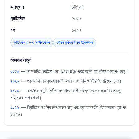
অবস্থান
চট্টগ্রাম
প্রতিষ্ঠিত
২০১৯
দল
১২০+
আইএসও ২৭০০১ সার্টিফিকেশন
বেসিস অ্যাওয়ার্ড ফর ইনোভেশন
আমাদের যাত্রা
২০১৯
— কোম্পানির প্রতিষ্ঠা এবং babu88 প্ল্যাটফর্মের প্রাথমিক সংস্করণ চালু।
২০২০
— প্রথম মিলিয়ন ব্যবহারকারী অর্জন এবং ভিডিও স্ট্রিমিং পরিষেবা চালু।
২০২১
— আঞ্চলিক কন্টেন্ট নির্মাতাদের সাথে অংশীদারিত্ব স্থাপন এবং বিষয়বস্তু
লাইব্রেরি সম্প্রসারণ।
২০২২
— প্রিমিয়াম সাবস্ক্রিপশন মডেল চালু এবং ব্যবহারকারীর ইন্টারফেসের ব্যাপক
উন্নতি।