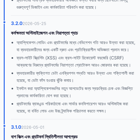
গুরুত্বপূর্ণ ডিজাইন এবং কার্যকারিতা পরিবর্তন করা হয়েছে।
3.2.0
2026-05-25
কর্মক্ষমতা অপ্টিমাইজেশন এবং নিরাপত্তা প্যাচ
অ্যাপ্লিকেশন লোডিং এবং প্ল্যাটফর্মের মধ্যে নেভিগেশন গতি আরও উন্নত করা হয়েছে,
যা ব্যবহারকারীদের জন্য একটি দ্রুত এবং প্রতিক্রিয়াশীল অভিজ্ঞতা প্রদান করে।
ক্রস-সাইট স্ক্রিপ্টিং (XSS) এবং ক্রস-সাইট রিকোয়েস্ট ফরজেরি (CSRF)
আক্রমণের বিরুদ্ধে প্ল্যাটফর্মের নিরাপত্তা প্রোটোকল আরও জোরদার করা হয়েছে।
ব্যবহারকারীর ব্যক্তিগত ডেটা এনক্রিপশন পদ্ধতি আরও উন্নত এবং শক্তিশালী করা
হয়েছে, যা ডেটা ফাঁস হওয়ার ঝুঁকি কমায়।
ইনস্টল করা অ্যাপ্লিকেশনগুলির নতুন আপডেটের জন্য স্বয়ংক্রিয় চেক এবং বিজ্ঞপ্তি
প্রদানের কার্যকারিতা যোগ করা হয়েছে।
প্ল্যাটফর্মের ব্যাকএন্ড পরিকাঠামো এবং সার্ভার কনফিগারেশন আরও অপ্টিমাইজ করা
হয়েছে, যা বর্ধিত লোড এবং উচ্চ ট্র্যাফিক পরিচালনা করতে সক্ষম।
3.1.0
2026-05-01
বাগ ফিক্স এবং প্ল্যাটফর্ম স্থিতিশীলতা আপগ্রেড