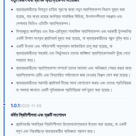
নতুন বিভাগ এবং ব্যাপক অ্যাপ্লিকেশন সংযোজন
ব্যবহারকারীদের বিস্তৃত চাহিদা পূরণের জন্য নতুন অ্যাপ্লিকেশন বিভাগ যুক্ত করা
হয়েছে, যার মধ্যে রয়েছে জনপ্রিয় সামাজিক মিডিয়া, উৎপাদনশীলতা সরঞ্জাম এবং
পেশাদার ভিডিও এডিটিং অ্যাপ্লিকেশন।
বিশ্বজুড়ে জনপ্রিয় এবং উচ্চ-রেটযুক্ত সামাজিক অ্যাপ্লিকেশন এবং দরকারী টুলসগুলির
একটি বিশাল সংগ্রহ প্ল্যাটফর্মে যুক্ত করা হয়েছে, যা ব্যবহারকারীদের পছন্দ বৃদ্ধি করে।
একটি উন্নত এবং শক্তিশালী অনুসন্ধান কার্যকারিতা চালু করা হয়েছে, যা
ব্যবহারকারীদের সহজেই এবং নির্ভুলভাবে তাদের কাঙ্ক্ষিত অ্যাপ্লিকেশনগুলি খুঁজে পেতে
সহায়তা করে।
ব্যবহারকারীদের অ্যাপ্লিকেশন সম্পর্কে তাদের মতামত এবং অভিজ্ঞতা শেয়ার করার জন্য
অ্যাপ্লিকেশন রেটিং এবং বিস্তারিত পর্যালোচনা জমা দেওয়ার বিকল্প যোগ করা হয়েছে।
ব্যবহারকারীদের সরাসরি প্ল্যাটফর্ম টিমের সাথে যোগাযোগ করার এবং তাদের প্রতিক্রিয়া
বা সমস্যা জানাতে একটি সুবিধাজনক প্রতিক্রিয়া ফর্ম যুক্ত করা হয়েছে।
1.0.1
2025-11-05
বর্ধিত স্থিতিশীলতা এবং ত্রুটি সংশোধন
প্ল্যাটফর্মের সামগ্রিক স্থিতিশীলতা উল্লেখযোগ্যভাবে উন্নত করা হয়েছে, যা একটি
মসৃণ এবং নিরবচ্ছিন্ন ব্যবহারকারীর অভিজ্ঞতা প্রদান করে।