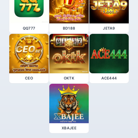
QQ777
BD188
JETA9
CEO
OKTK
ACE444
XBAJEE