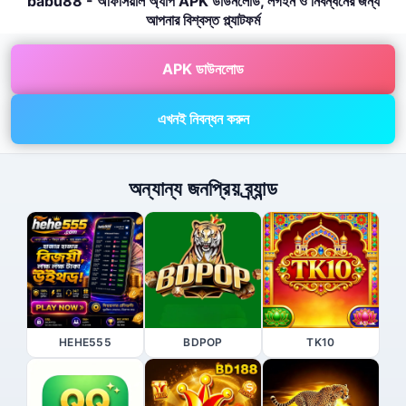
babu88 - অফিসিয়াল অ্যাপ APK ডাউনলোড, লগইন ও নিবন্ধনের জন্য
আপনার বিশ্বস্ত প্ল্যাটফর্ম
APK ডাউনলোড
এখনই নিবন্ধন করুন
অন্যান্য জনপ্রিয় ব্র্যান্ড
HEHE555
BDPOP
TK10