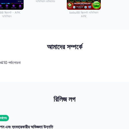
অফিসিয়াল ডাউনলোড
8 স্ক্রিনশট - APK
babu88 স্ক্রিনশট অফিসিয়াল
অফিসিয়াল
APK
আমাদের সম্পর্কে
410 পর্যালোচনা
রিলিজ লগ
সর্বশেষ
শন এবং ব্যবহারকারীর অভিজ্ঞতা উন্নতি