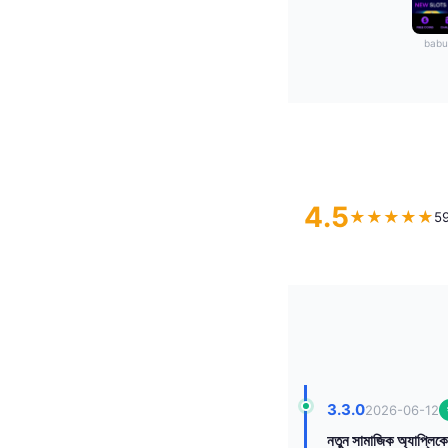
babu8
4.5
★
★
★
★
★
59
3.3.0
2026-06-12
নতুন সামাজিক অ্যাপ্লিকে