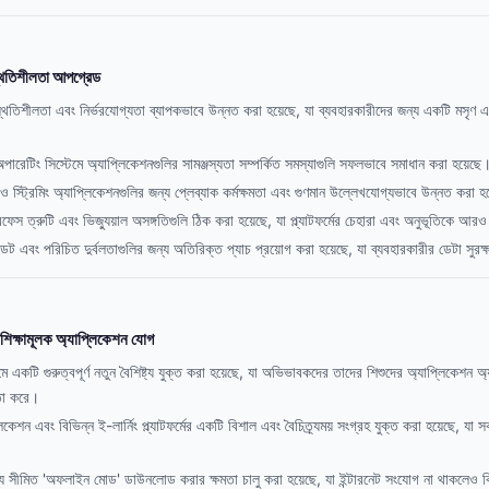
 স্থিতিশীলতা আপগ্রেড
ক স্থিতিশীলতা এবং নির্ভরযোগ্যতা ব্যাপকভাবে উন্নত করা হয়েছে, যা ব্যবহারকারীদের জন্য একটি মসৃণ এব
ারেটিং সিস্টেমে অ্যাপ্লিকেশনগুলির সামঞ্জস্যতা সম্পর্কিত সমস্যাগুলি সফলভাবে সমাধান করা হয়েছে
ডিও স্ট্রিমিং অ্যাপ্লিকেশনগুলির জন্য প্লেব্যাক কর্মক্ষমতা এবং গুণমান উল্লেখযোগ্যভাবে উন্নত করা হ
েস ত্রুটি এবং ভিজ্যুয়াল অসঙ্গতিগুলি ঠিক করা হয়েছে, যা প্ল্যাটফর্মের চেহারা এবং অনুভূতিকে আর
পডেট এবং পরিচিত দুর্বলতাগুলির জন্য অতিরিক্ত প্যাচ প্রয়োগ করা হয়েছে, যা ব্যবহারকারীর ডেটা স
ক শিক্ষামূলক অ্যাপ্লিকেশন যোগ
নামে একটি গুরুত্বপূর্ণ নতুন বৈশিষ্ট্য যুক্ত করা হয়েছে, যা অভিভাবকদের তাদের শিশুদের অ্যাপ্লিকেশন অ্
তা করে।
লিকেশন এবং বিভিন্ন ই-লার্নিং প্ল্যাটফর্মের একটি বিশাল এবং বৈচিত্র্যময় সংগ্রহ যুক্ত করা হয়েছে, যা স
্য সীমিত 'অফলাইন মোড' ডাউনলোড করার ক্ষমতা চালু করা হয়েছে, যা ইন্টারনেট সংযোগ না থাকলেও কি