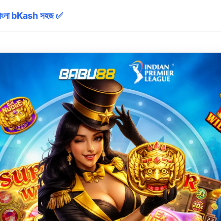
ংলা bKash সহজ ✅