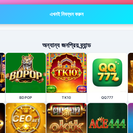
এখনই নিবন্ধন করুন
অন্যান্য জনপ্রিয় ব্র্যান্ড
BDPOP
TK10
QQ777