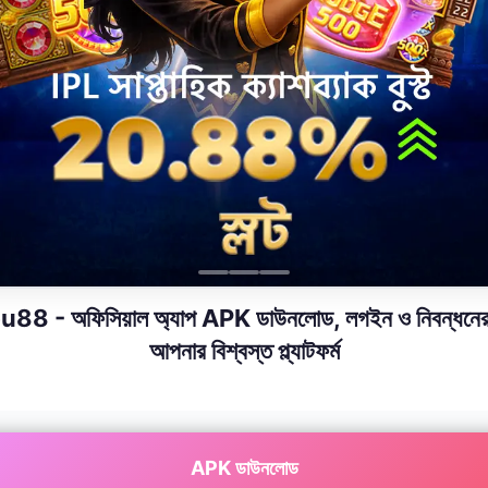
88 - অফিসিয়াল অ্যাপ APK ডাউনলোড, লগইন ও নিবন্ধনের
আপনার বিশ্বস্ত প্ল্যাটফর্ম
APK ডাউনলোড