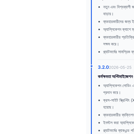
নতুন এবং বিশ্বব্যাপী জ
বাড়ায়।
ব্যবহারকারীদের জন্য ই
অ্যাপ্লিকেশন ক্যাশে ম
ব্যবহারকারীর প্রতিক্র
সক্ষম করে।
প্ল্যাটফর্মের সামগ্রিক
3.2.0
2026-05-25
কর্মক্ষমতা অপ্টিমাইজেশন 
অ্যাপ্লিকেশন লোডিং এব
প্রদান করে।
ক্রস-সাইট স্ক্রিপ্টি
হয়েছে।
ব্যবহারকারীর ব্যক্তি
ইনস্টল করা অ্যাপ্লিকে
প্ল্যাটফর্মের ব্যাকএন