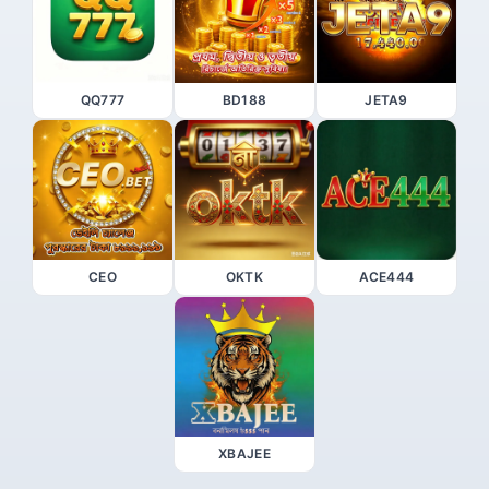
QQ777
BD188
JETA9
CEO
OKTK
ACE444
XBAJEE