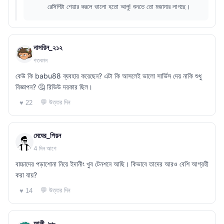
রেসিপিটা শেয়ার করলে ভালো হতো আপু! শুনতে তো মজাদার লাগছে।
নাসরিন_২১২
গতকাল
কেউ কি babu88 ব্যবহার করেছেন? এটা কি আসলেই ভালো সার্ভিস দেয় নাকি শুধু
বিজ্ঞাপন? 🤔 রিভিউ দরকার ছিল।
💬 উত্তর দিন
♥ 22
মেঘের_পিয়ন
4 দিন আগে
বাচ্চাদের পড়াশোনা নিয়ে ইদানীং খুব টেনশনে আছি। কিভাবে তাদের আরও বেশি আগ্রহী
করা যায়?
💬 উত্তর দিন
♥ 14
আলী_৮৮