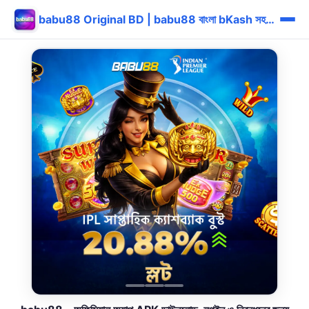
babu88 Original BD | babu88 বাংলা bKash সহজ ✅