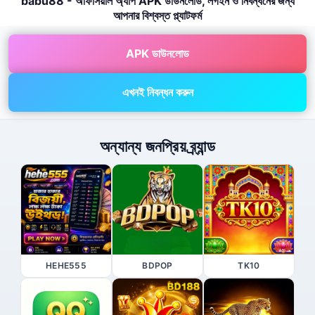
babu88 - অফিসিয়াল অ্যাপ APK ডাউনলোড, লগইন ও নিবন্ধনের জন্য
আপনার বিশ্বস্ত প্ল্যাটফর্ম
APK ডাউনলোড
এখনই নিবন্ধন করুন
অন্যান্য জনপ্রিয় ব্র্যান্ড
HEHE555
BDPOP
TK10