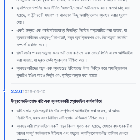
অ্যাপ্লিকেশনগুলির জন্য সীমিত 'অফলাইন মোড' ডাউনলোড করার ক্ষমতা চালু করা
হয়েছে, যা ইন্টারনেট সংযোগ না থাকলেও কিছু অ্যাপ্লিকেশন ব্যবহার করার সুযোগ
দেয়।
একটি উন্নত এবং কাস্টমাইজযোগ্য বিজ্ঞপ্তি সিস্টেম বাস্তবায়িত করা হয়েছে, যা
ব্যবহারকারীদের গুরুত্বপূর্ণ আপডেট, নতুন অ্যাপ্লিকেশন এবং নিরাপত্তা সতর্কতা
সম্পর্কে অবহিত করে।
প্ল্যাটফর্মের পারফরম্যান্সের জন্য ডাটাবেস কাঠামো এবং কোয়েরিগুলি আরও অপ্টিমাইজ
করা হয়েছে, যা দ্রুত ডেটা পুনরুদ্ধার নিশ্চিত করে।
ব্যবহারকারীদের পছন্দ এবং ব্যবহারের ইতিহাসের উপর ভিত্তি করে অ্যাপ্লিকেশন
সুপারিশ ইঞ্জিন আরও নির্ভুল এবং ব্যক্তিগতকৃত করা হয়েছে।
2.2.0
2026-03-10
উন্নত ডাউনলোড গতি এবং ব্যবহারকারী প্রোফাইল কার্যকারিতা
ডাউনলোড ম্যানেজমেন্ট সিস্টেম সম্পূর্ণরূপে অপ্টিমাইজ করা হয়েছে, যা আরও
স্থিতিশীল, দ্রুত এবং নির্বিঘ্ন ডাউনলোড অভিজ্ঞতা নিশ্চিত করে।
ব্যবহারকারী প্রোফাইলে একটি নতুন বিভাগ যুক্ত করা হয়েছে, যেখানে ব্যবহারকারীরা
তাদের সম্পূর্ণ ডাউনলোড ইতিহাস এবং পছন্দের অ্যাপ্লিকেশনগুলির তালিকা দেখতে