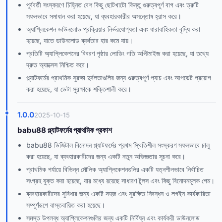
পূর্ববর্তী সংস্করণে চিহ্নিত বেশ কিছু ছোটখাটো কিন্তু গুরুত্বপূর্ণ বাগ এবং ত্রুটি
সফলভাবে সমাধান করা হয়েছে, যা ব্যবহারকারীর অসন্তোষ হ্রাস করে।
অ্যাপ্লিকেশন ডাউনলোড প্রক্রিয়ার নির্ভরযোগ্যতা এবং ধারাবাহিকতা বৃদ্ধি করা
হয়েছে, যাতে ডাউনলোড ব্যর্থতার হার কমে যায়।
প্রতিটি অ্যাপ্লিকেশনের বিবরণ পৃষ্ঠার লোডিং গতি অপ্টিমাইজ করা হয়েছে, যা তথ্যে
দ্রুত অ্যাক্সেস নিশ্চিত করে।
প্ল্যাটফর্মের প্রাথমিক সুরক্ষা দুর্বলতাগুলির জন্য গুরুত্বপূর্ণ প্যাচ এবং আপডেট প্রয়োগ
করা হয়েছে, যা ডেটা সুরক্ষাকে শক্তিশালী করে।
1.0.0
2025-10-15
babu88 প্ল্যাটফর্মের প্রাথমিক প্রকাশ
babu88 ডিজিটাল বিনোদন প্ল্যাটফর্মের প্রথম স্থিতিশীল সংস্করণ সফলভাবে চালু
করা হয়েছে, যা ব্যবহারকারীদের জন্য একটি নতুন অভিজ্ঞতার সূচনা করে।
প্রাথমিক পর্যায়ে বিভিন্ন মৌলিক অ্যাপ্লিকেশনগুলির একটি যত্নশীলভাবে নির্বাচিত
সংগ্রহ যুক্ত করা হয়েছে, যার মধ্যে রয়েছে সাধারণ টুলস এবং কিছু বিনোদনমূলক গেম।
ব্যবহারকারীদের সুবিধার জন্য একটি সহজ এবং সুরক্ষিত নিবন্ধন ও লগইন কার্যকারিতা
সম্পূর্ণরূপে বাস্তবায়িত করা হয়েছে।
সমস্ত উপলব্ধ অ্যাপ্লিকেশনগুলির জন্য একটি নির্বিঘ্ন এবং কার্যকরী ডাউনলোড